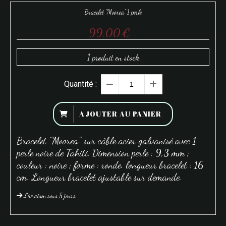
Bracelet "Moorea" 1 perle
99,00
€
1
produit en stock
Quantité :
AJOUTER AU PANIER
Bracelet "Moorea" sur câble acier galvanisé avec 1
perle noire de Tahiti. Dimension perle : 9,3 mm ;
couleur : noire ; forme : ronde. longueur bracelet : 16
cm. Longueur bracelet ajustable sur demande.
Livraison sous 5 jours