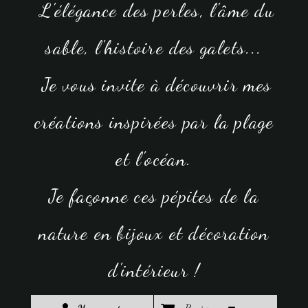
L'élégance des perles, l'âme du
sable, l'histoire des galets...
Je vous invite à découvrir mes
créations inspirées par la plage
et l'océan.
J
e
façonne ces pé
p
ites
de la
nature e
n bijoux et décoration
d'intérieur
!