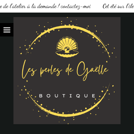
e de l'atelier à la demande ! contactez-moi
Cet été sur l'ile