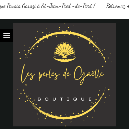
ue Pasaia Garazi à St-Jean-Pied -de-Port !
Retrouvez me