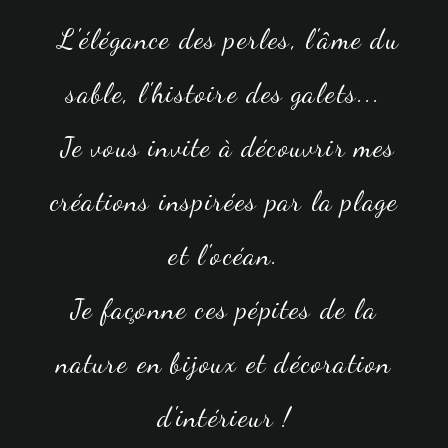
L'élégance des perles, l'âme du
sable, l'histoire des galets...
Je vous invite à découvrir mes
créations inspirées par la plage
et l'océan.
J
e
façonne ces pé
p
ites
de la
nature e
n bijoux et décoration
d'intérieur
!