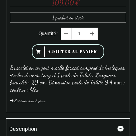
109,00
€
1
produit en stock
Quantité :
AJOUTER AU PANIER
Bracelet en argent maille forçat composé de breloques,
étoiles de mer, tong et 1 perle de Tahiti. Longueur
bracelet : 20 cm. Dimension perle de Tahiti 9.4 mm ;
couleur : bleu.
Livraison sous 5 jours
Description